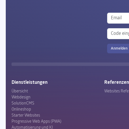
Dienstleistungen
Referenzen
Übersicht
Websites Ref
Webdesign
SolutionCMS
Onlineshop
Starter Websites
Progressive Web Apps (PWA)
Automatisierung und KI