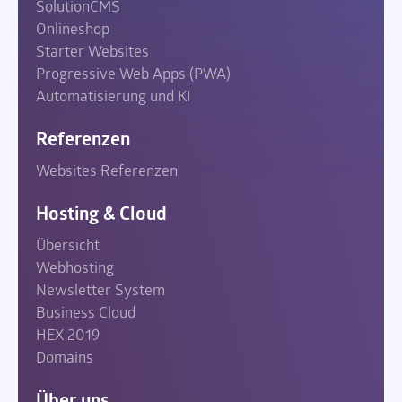
SolutionCMS
Onlineshop
Starter Websites
Progressive Web Apps (PWA)
Automatisierung und KI
Referenzen
Websites Referenzen
Hosting & Cloud
Übersicht
Webhosting
Newsletter System
Business Cloud
HEX 2019
Domains
Über uns